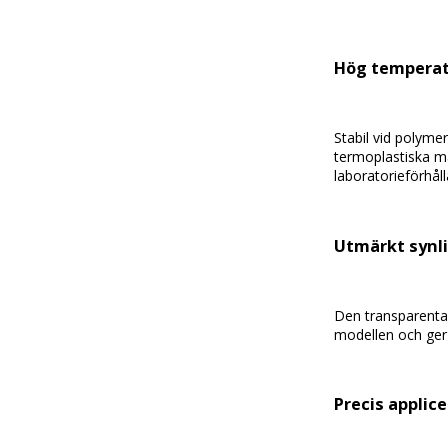
Hög
temperat
Stabil
vid
polymer
termoplastiska
ma
laboratorieförhål
Utmärkt
synl
Den
transparent
modellen
och
ge
Precis
applice