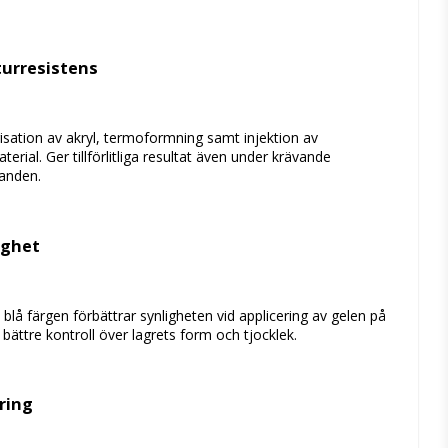
urresistens
isation
av
akryl,
termoformning
samt
injektion
av
terial.
Ger
tillförlitliga
resultat
även
under
krävande
landen.
ighet
a
blå
färgen
förbättrar
synligheten
vid
applicering
av
gelen
på
r
bättre
kontroll
över
lagrets
form
och
tjocklek.
ring