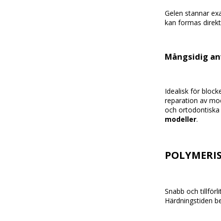
Gelen
stannar
ex
kan
formas
direk
Mångsidig
an
Idealisk
för
block
reparation
av
mod
och
ortodontisk
modeller
.
POLYMERI
Snabb
och
tillförl
Härdningstiden
b