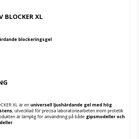
 favoritlistan
V
BLOCKER
XL
härdande
blockeringsgel
ING
OCKER
XL
är
en
universell
ljushärdande
gel
med
hög
stens
,
utvecklad
för
precisa
laboratoriearbeten
inom
protetik
odukten
är
lämplig
för
användning
på
både
gipsmodeller
och
deller
.