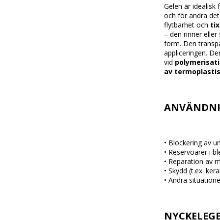
Gelen
är
idealisk
och
för
andra
det
flytbarhet
och
ti
–
den
rinner
eller
form.
Den
transp
appliceringen.
De
vid
polymerisat
av
termoplasti
ANVÄNDN
•
Blockering
av
u
•
Reservoarer
i
bl
•
Reparation
av
m
•
Skydd (
t.
ex.
ker
•
Andra
situation
NYCKELEG