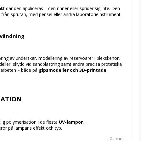
akt
där
den
appliceras –
den
rinner
eller
sprider
sig
inte.
Den
t
från
sprutan,
med
pensel
eller
andra
laboratorieinstrument.
vändning
ering
av
underskär,
modellering
av
reservoarer
i
blekskenor,
eller,
skydd
vid
sandblästring
samt
andra
precisa
protetiska
a
arbeten –
både
på
gipsmodeller
och
3D-
printade
SATION
itlig
polymerisation
i
de
flesta
UV-
lampor
.
eror
på
lampans
effekt
och
typ.
Läs mer...