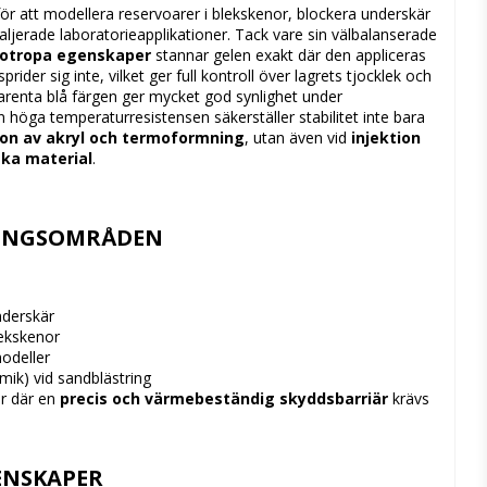
för
att
modellera
reservoarer
i
blekskenor,
blockera
underskär
aljerade
laboratorieapplikationer.
Tack
vare
sin
välbalanserade
xotropa
egenskaper
stannar
gelen
exakt
där
den
appliceras
sprider
sig
inte,
vilket
ger
full
kontroll
över
lagrets
tjocklek
och
arenta
blå
färgen
ger
mycket
god
synlighet
under
n
höga
temperaturresistensen
säkerställer
stabilitet
inte
bara
ion
av
akryl
och
termoformning
,
utan
även
vid
injektion
ska
material
.
INGSOMRÅDEN
nderskär
ekskenor
odeller
amik)
vid
sandblästring
er
där
en
precis
och
värmebeständig
skyddsbarriär
krävs
ENSKAPER