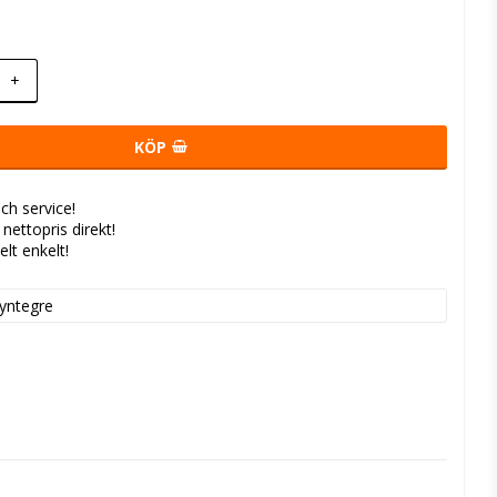
+
KÖP
ch service!
- nettopris direkt!
elt enkelt!
yntegre