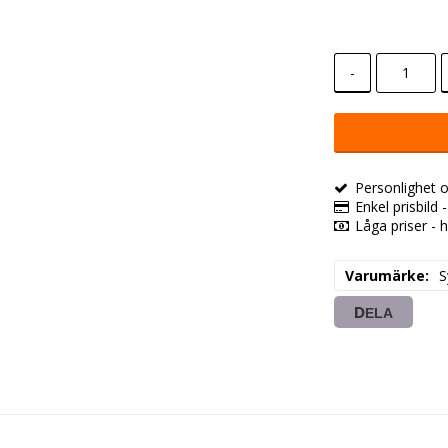
-
Personlighet o
Enkel prisbild 
Låga priser - h
Varumärke
S
DELA