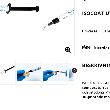
Lägg till i
ISOCOAT
U
Universell
ljus
FÄRG:
Himmelblå
BESKRIVN
ISOCOAT
UV
BL
temperaturresi
och
ortodonti.
Pr
3D-
printade
mo