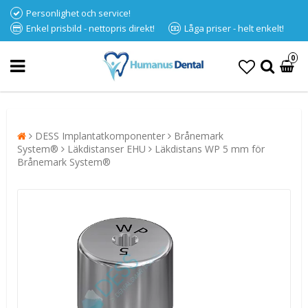
Personlighet och service!
Enkel prisbild - nettopris direkt!
Låga priser - helt enkelt!
0
DESS Implantatkomponenter
Brånemark
System®
Läkdistanser EHU
Läkdistans WP 5 mm för
Brånemark System®