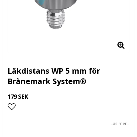
Läkdistans WP 5 mm för
Brånemark System®
179 SEK
Lägg till i favoritlistan
Läs mer...