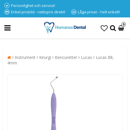
Personlighet och service!
Enkel prisbild - nettopris direkt!
Låga priser - helt enkelt!
0
Instrument
Kirurgi
Bencuretter
Lucas
Lucas 88,
4mm