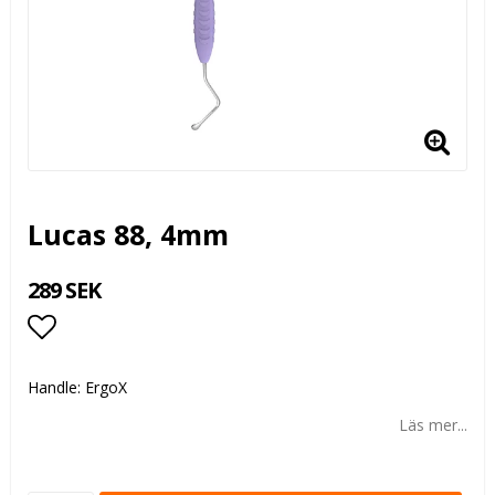
Lucas 88, 4mm
289 SEK
Lägg till i favoritlistan
Handle: ErgoX
Läs mer...