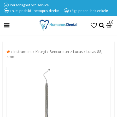
Personlighet och service!
Enkel prisbild - nettopris direkt!
Låga priser - helt enkelt!
0
Instrument
Kirurgi
Bencuretter
Lucas
Lucas 88,
4mm