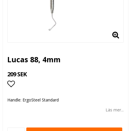
Lucas 88, 4mm
209 SEK
Lägg till i favoritlistan
Handle: ErgoSteel Standard
Läs mer...