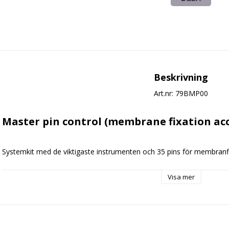
Beskrivning
Art.nr: 79BMP00
Master pin control (membrane fixation ac
Systemkit med de viktigaste instrumenten och 35 pins för membranfi
Kontrollerad benaugmentation genom säker membranfixering
Visa mer
Master-Pin-Control
från Hager & Meisinger
 har utvecklats speci
resorberbara samt titanförstärkta membran. Tack vare att pinsen är 
Pinsen kännetecknas även av en stabil förbindelse mellan huvud och 