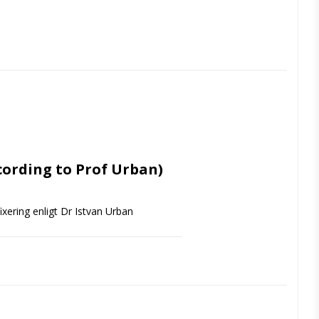
cording to Prof Urban)
xering enligt Dr Istvan Urban
ellt för fixering av resorberbara, icke-
försedda med ett extra spår ökas 
skaft samt en mycket vass spets. 