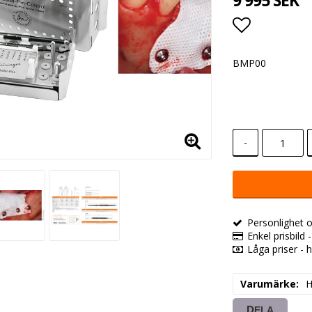
9 995 SEK
Lägg till i
BMP00
-
Personlighet o
Enkel prisbild 
Låga priser - h
Varumärke
H
DELA