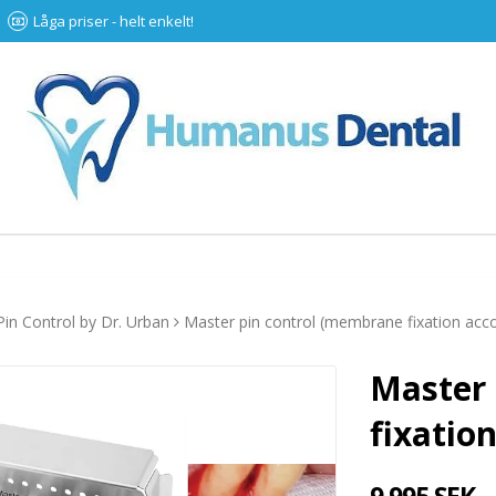
Låga priser - helt enkelt!
in Control by Dr. Urban
Master pin control (membrane fixation acco
Master 
fixatio