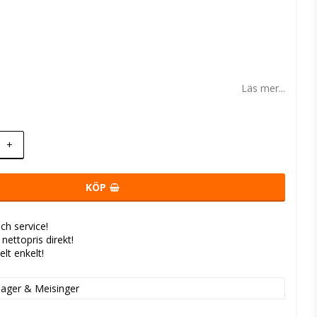
 favoritlistan
Läs mer...
+
KÖP
ch service!
- nettopris direkt!
elt enkelt!
ager & Meisinger