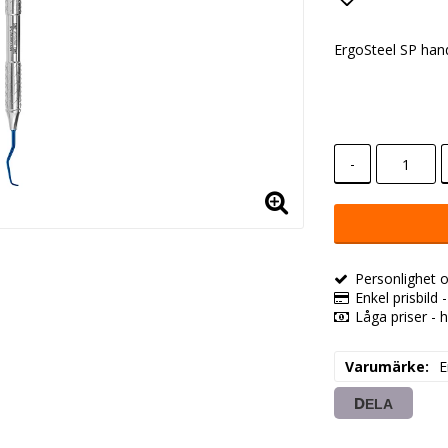
Lägg till i
ErgoSteel SP han
-
Personlighet o
Enkel prisbild 
Låga priser - h
Varumärke
E
DELA