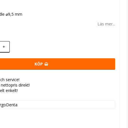
 favoritlistan
dle
⌀
9,5 mm
Läs mer...
+
KÖP
ch service!
- nettopris direkt!
elt enkelt!
rgoDenta