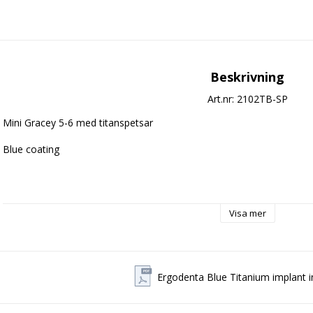
Beskrivning
Art.nr: 2102TB-SP
Mini Gracey 5-6 med titanspetsar
Blue coating
Fyra skäl till varför kliniker väljer Blue 
Visa mer
Implantsäkra
Titanspetsarna är mjukare än implantatytor och rengör därför utan att
hjälper till att bevara implantatets ytfinish.
Ergodenta Blue Titanium implant 
Biokompatibla
Rent titan minskar risken för bakteriell adhesion vid kontakt med im