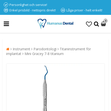
Personlighet och service!
Enkel prisbild - nettopris direkt!
Låga priser - helt enkelt!
0
Instrument
Parodontologi
Titaninstrument för
implantat
Mini Gracey 7-8 titanium