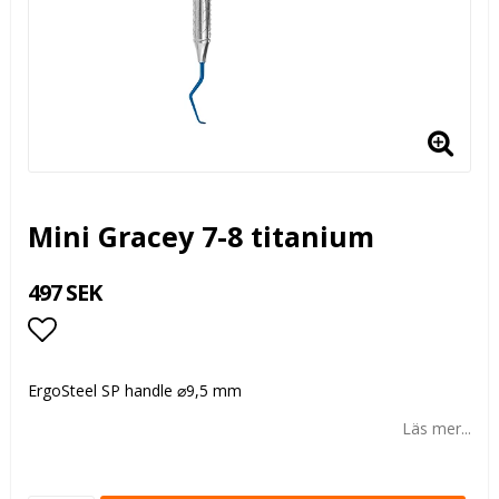
Mini Gracey 7-8 titanium
497 SEK
Lägg till i favoritlistan
ErgoSteel SP handle
⌀
9,5 mm
Läs mer...