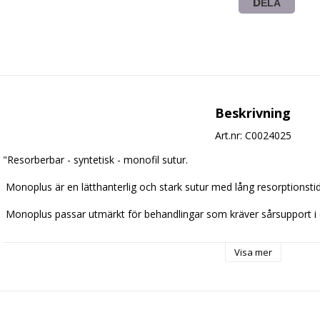
DELA
Beskrivning
Art.nr: C0024025
"Resorberbar - syntetisk - monofil sutur.

 Monoplus är en lätthanterlig och stark sutur med lång resorptionstid.

 Monoplus passar utmärkt för behandlingar som kräver sårsupport i över 4 veckor.

Återstående dragstyrka Monoplus suturer:
Visa mer
 50% - 35 dagar (3-0 och större)

 50% - 28 dagar (4-0 och mindre)

 Massaresorption är huvudsakligen nådd mellan 180 och 210 dagar
