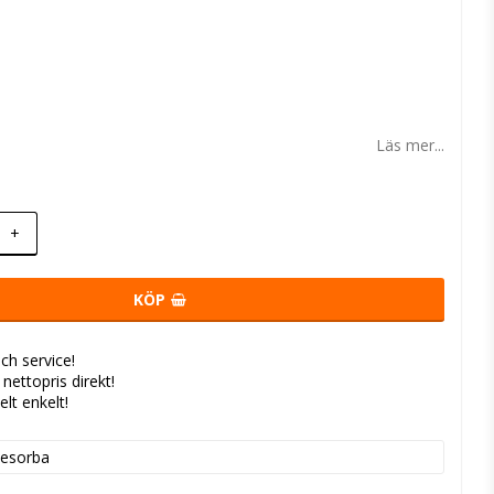
 favoritlistan
Läs mer...
+
KÖP
ch service!
- nettopris direkt!
elt enkelt!
esorba