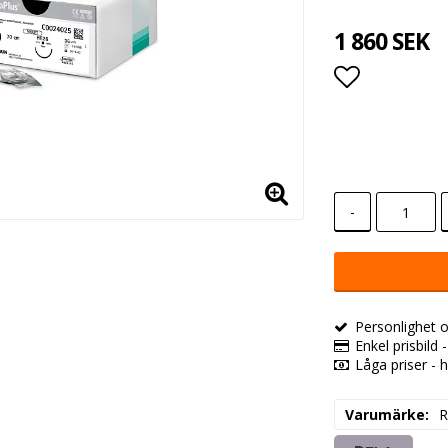
1 860 SEK
Lägg till i
-
Personlighet o
Enkel prisbild 
Låga priser - h
Varumärke
R