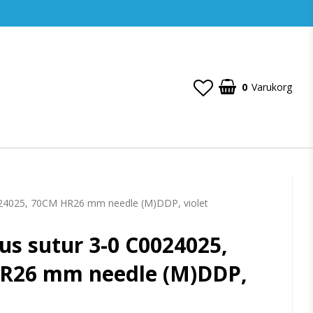
0
Varukorg
Din varukorg är tom
24025, 70CM HR26 mm needle (M)DDP, violet
s sutur 3-0 C0024025,
R26 mm needle (M)DDP,