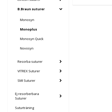
B.Braun suturer
Monosyn
Monoplus
Monosyn Quick
Novosyn
Resorba suturer
VITREX Suturer
SMI Suturer
Ej resorberbara
Suturer
Suturträning