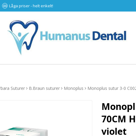
Låga priser - helt enkelt!
bara Suturer
B.Braun suturer
Monoplus
Monoplus sutur 3-0 C00
Monoplu
70CM H
violet