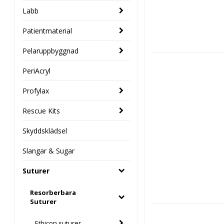
Labb
Patientmaterial
Pelaruppbyggnad
PeriAcryl
Profylax
Rescue Kits
Skyddsklädsel
Slangar & Sugar
Suturer
Resorberbara
Suturer
Ethicon suturer