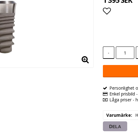
1 395 SEK
Lägg till i
-
Personlighet o
Enkel prisbild 
Låga priser - h
Varumärke
H
DELA