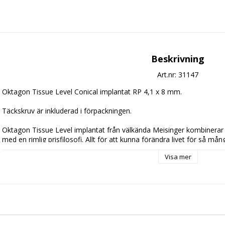
Beskrivning
Art.nr: 31147
Oktagon Tissue Level Conical implantat RP 4,1 x 8 mm. 
Täckskruv är inkluderad i förpackningen. 
Oktagon Tissue Level implantat från välkända Meisinger kombinerar tys
med en rimlig prisfilosofi. Allt för att kunna förändra livet för så må
Visa mer
Tissue Level implantatet har varit en av de mest framstående implan
Detta implantat erbjuder optimala förutsättningar för omgivande mj
utmärkt bas för en hållbar protetisk konstruktion. 
Implantatets yta är:
Sandblasted