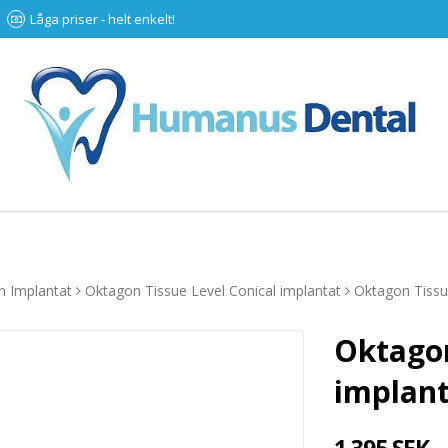
Låga priser - helt enkelt!
n Implantat
Oktagon Tissue Level Conical implantat
Oktagon Tissu
Oktagon
implant