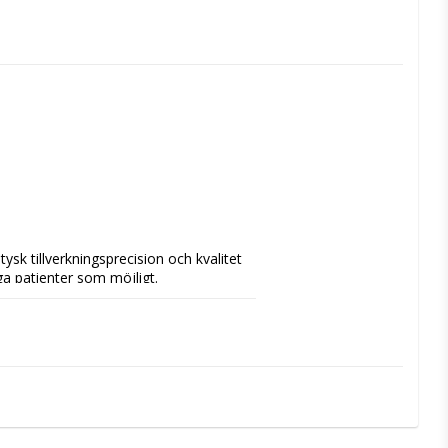
k tillverkningsprecision och kvalitet 
nga patienter som möjligt. 
tatgeometrierna under decennier. 
ukvävnad och plattformen är en 