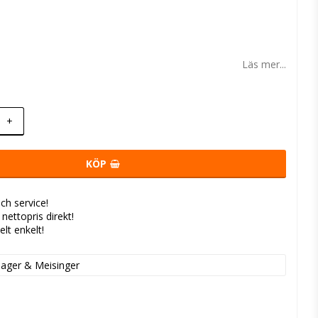
 favoritlistan
Läs mer...
+
KÖP
ch service!
- nettopris direkt!
elt enkelt!
ager & Meisinger