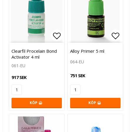
Lägg till i favoritlistan
Lägg t
Clearfil Procelain Bond
Alloy Primer 5 ml
Activator 4 ml
064-EU
061-EU
751 SEK
917 SEK
KÖP
KÖP