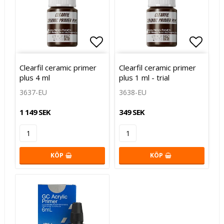
Lägg till i favoritlistan
Lägg till i favoritlistan
Lägg t
Lägg t
Clearfil ceramic primer
Clearfil ceramic primer
plus 4 ml
plus 1 ml - trial
3637-EU
3638-EU
1 149 SEK
349 SEK
KÖP
KÖP