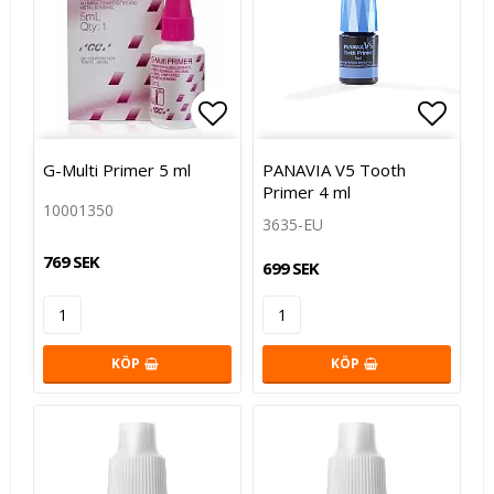
Lägg till i favoritlistan
Lägg t
G-Multi Primer 5 ml
PANAVIA V5 Tooth
Primer 4 ml
10001350
3635-EU
769 SEK
699 SEK
KÖP
KÖP