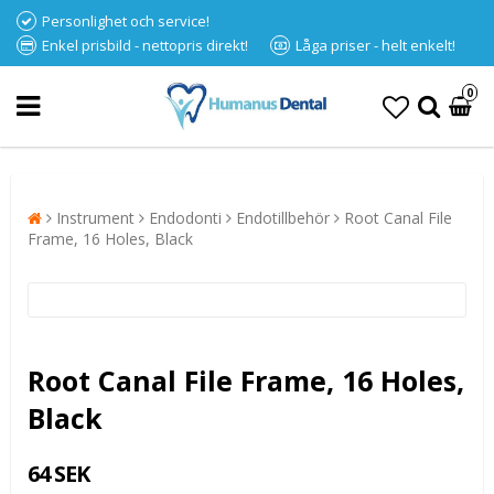
Personlighet och service!
Enkel prisbild - nettopris direkt!
Låga priser - helt enkelt!
0
Instrument
Endodonti
Endotillbehör
Root Canal File
Frame, 16 Holes, Black
Root Canal File Frame, 16 Holes,
Black
64 SEK