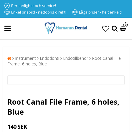
Personlighet och service!
Enkel prisbild - nettopris direkt!
Låga priser - helt enkelt!
0
Instrument
Endodonti
Endotillbehör
Root Canal File
Frame, 6 holes, Blue
Root Canal File Frame, 6 holes,
Blue
140 SEK