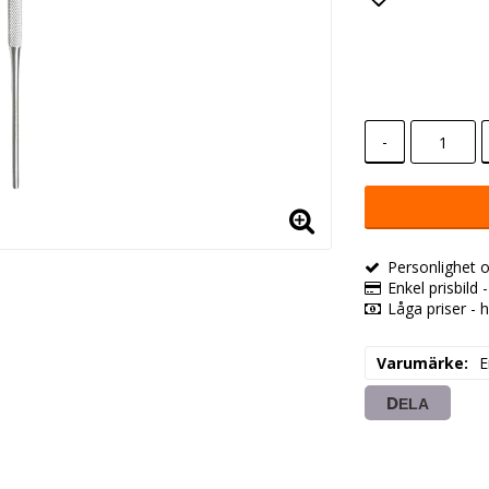
Lägg till i
-
Personlighet o
Enkel prisbild 
Låga priser - h
Varumärke
E
DELA