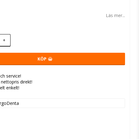
 favoritlistan
Läs mer...
+
KÖP
ch service!
- nettopris direkt!
elt enkelt!
rgoDenta