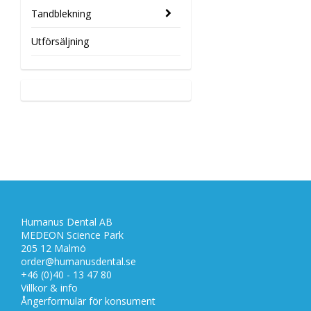
Tandblekning
Utförsäljning
Humanus Dental AB
MEDEON Science Park
205 12 Malmö
order@humanusdental.se
+46 (0)40 - 13 47 80
Villkor & info
Ångerformulär för konsument