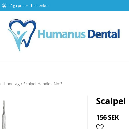
Låga priser - helt enkelt!
pellhandtag
Scalpel Handles No:3
Scalpel
156 SEK