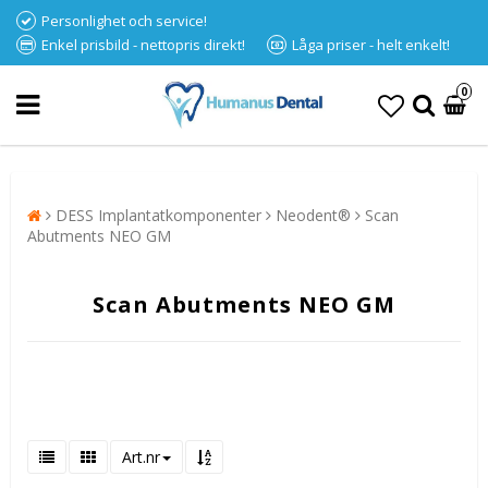
Personlighet och service!
Enkel prisbild - nettopris direkt!
Låga priser - helt enkelt!
0
DESS Implantatkomponenter
Neodent®
Scan
Abutments NEO GM
Scan Abutments NEO GM
Art.nr