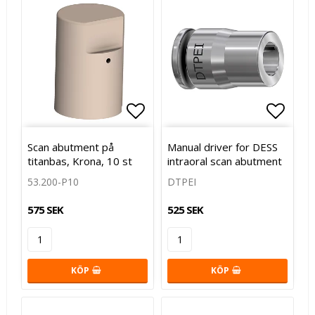
Lägg till i favoritlistan
Lägg till i favoritlistan
Lägg t
Scan abutment på
Manual driver for DESS
titanbas, Krona, 10 st
intraoral scan abutment
53.200-P10
DTPEI
575 SEK
525 SEK
KÖP
KÖP