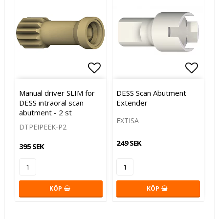
Lägg till i favoritlistan
Lägg t
Manual driver SLIM for
DESS Scan Abutment
DESS intraoral scan
Extender
abutment - 2 st
EXTISA
DTPEIPEEK-P2
249 SEK
395 SEK
KÖP
KÖP