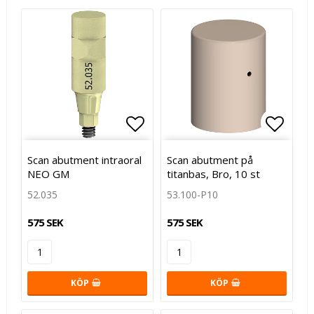
Lägg till i favoritlistan
Lägg t
Lägg t
Scan abutment intraoral
Scan abutment på
NEO GM
titanbas, Bro, 10 st
52.035
53.100-P10
575 SEK
575 SEK
KÖP
KÖP