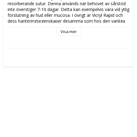
resorberande sutur. Denna används när behovet av sårstöd 
inte överstiger 7-10 dagar. Detta kan exempelvis vara vid ytlig 
förslutning av hud eller mucosa. I övrigt är Vicryl Rapid och 
dess hanteringsegenskaper desamma som hos den vanliga 
Vicryl-suturen. Detta innebär att det är en flätad sutur vilket 
Visa mer
kombinerar styrka med bra känsla i hantering och knytning. 
Ett ytskikt gör att suturen utan att såga glider lätt igenom 
vävnad. 
Vicryl Rapid-suturens återstående hållfasthet:
 5 dagar 
- 50% 10 - 14 dagar - 0% Vicryl Rapid suturen kommer i 
normalfallet att vara resorberad till fullo efter ca 42 dagar. 
Tillverkare: 
Ethicon / Johnson & Johnson"