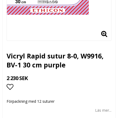
Vicryl Rapid sutur 8-0, W9916,
BV-1 30 cm purple
2 230 SEK
Lägg till i favoritlistan
Förpackning med 12 suturer
Läs mer...