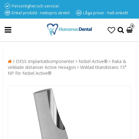
Personlighet och service!
Enkel prisbild - nettopris direkt!
Låga priser - helt enkelt!
0
DESS Implantatkomponenter
Nobel Active®
Raka &
vinklade distanser Active Hexagon
Vinklad titandistans 15°
NP för Nobel Active®