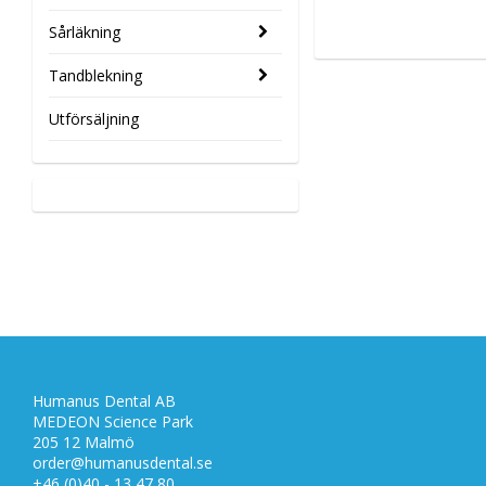
Sårläkning
Tandblekning
Utförsäljning
Humanus Dental AB
MEDEON Science Park
205 12 Malmö
order@humanusdental.se
+46 (0)40 - 13 47 80