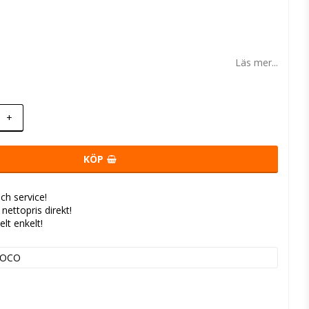
 favoritlistan
Läs mer...
+
KÖP
ch service!
- nettopris direkt!
elt enkelt!
VOCO