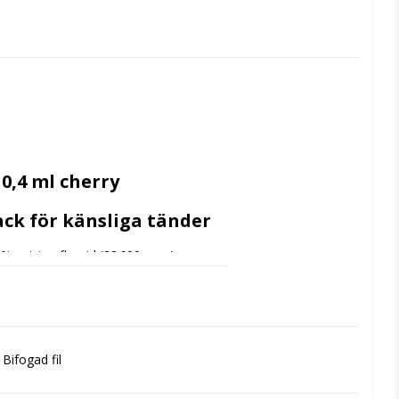
0,4 ml cherry
ack för känsliga tänder
5 % natriumfluorid (22 600 ppm) som 
n tunna, transparenta konsistensen 
ändig torkning. 
 i upp till 4 timmar.
Bifogad fil
eringen.