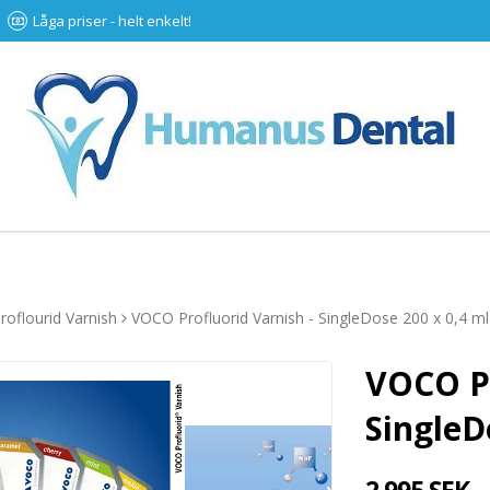
Låga priser - helt enkelt!
oflourid Varnish
VOCO Profluorid Varnish - SingleDose 200 x 0,4 ml
VOCO Pr
SingleD