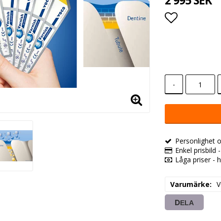
2 995 SEK
Lägg till i
-
Personlighet o
Enkel prisbild 
Låga priser - h
Varumärke
DELA