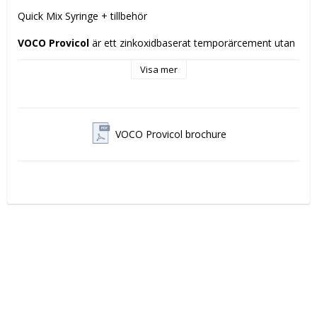
Quick Mix Syringe + tillbehör
VOCO Provicol 
är ett zinkoxidbaserat temporärcement utan 
eugenol, särskilt utvecklat för säker och enkel temporär 
cementering av kronor, broar och inlägg. Materialet ger en 
Visa mer
pålitlig retention samtidigt som det är lätt att avlägsna vid 
den definitiva cementeringen.
Tack vare sin eugenolfria sammansättning påverkas inte 
VOCO Provicol brochure
härdningen av kompositmaterial, vilket gör Provicol 
kompatibelt med alla moderna restaurativa material. Det 
erbjuder dessutom god biokompatibilitet och optimal 
patientkomfort.